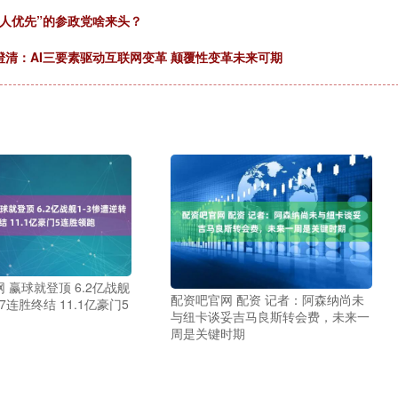
本人优先”的参政党啥来头？
黄澄清：AI三要素驱动互联网变革 颠覆性变革未来可期
 赢球就登顶 6.2亿战舰
配资吧官网 配资 记者：阿森纳尚未
7连胜终结 11.1亿豪门5
与纽卡谈妥吉马良斯转会费，未来一
周是关键时期