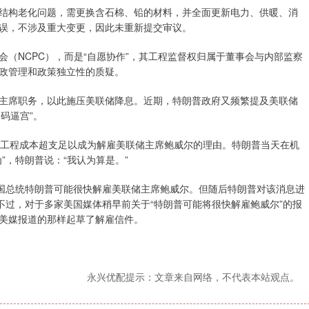
构老化问题，需更换含石棉、铅的材料，并全面更新电力、供暖、消
误，不涉及重大变更，因此未重新提交审议。
NCPC），而是“自愿协作”，其工程监督权归属于董事会与内部监察
政管理和政策独立性的质疑。
席职务，以此施压美联储降息。近期，特朗普政府又频繁提及美联储
码逼宫”。
工程成本超支足以成为解雇美联储主席鲍威尔的理由。特朗普当天在机
”，特朗普说：“我认为算是。”
国总统特朗普可能很快解雇美联储主席鲍威尔。但随后特朗普对该消息进
不过，对于多家美国媒体稍早前关于“特朗普可能将很快解雇鲍威尔”的报
美媒报道的那样起草了解雇信件。
永兴优配提示：文章来自网络，不代表本站观点。