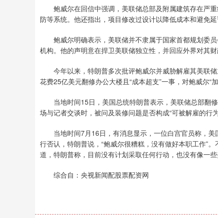
鲍威尔在回信中强调，美联储总部及附属建筑存在严重结
防等系统。他还指出，项目修改过设计以降低成本和避免延
鲍威尔明确表示，美联储并不隶属于国家首都规划委员会（
机构。他的声明意在捍卫美联储独立性，并回应外界对其财
今年以来，特朗普多次批评鲍威尔并威胁解雇其美联储主
花费25亿美元翻修办公大楼且“成本超支”一事，对鲍威尔“加
当地时间15日，美国总统特朗普表示，美联储总部翻修
场与记者交谈时，被问及装修问题是否构成“可被解雇的行为
当地时间7月16日，有消息显示，一位白宫官员称，美
行否认，特朗普说，“鲍威尔很糟糕，没有做好本职工作”。
道，特朗普称，目前没有计划采取任何行动，也没有像一些
综合自：央视新闻配股票配资网