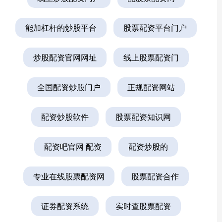
能加杠杆的炒股平台
股票配资平台门户
炒股配资官网网址
线上股票配资门
全国配资炒股门户
正规配资网站
配资炒股软件
股票配资知识网
配资吧官网 配资
配资炒股的
专业在线股票配资网
股票配资合作
证券配资系统
实时查股票配资