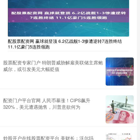
配股票配资网 赢球就登顶 6.2亿战舰1-3惨遭逆转7连胜终结
11.1亿豪门5连胜领跑
股票配资专家门户 特朗普威胁解雇美联储主席鲍
威尔，或引发美元大幅贬值
配资门户平台官网 人民币暴涨！CIPS飙升
320%，美元遭遇抛售，川普意欲何为
炒股开户在线股票配资平台 美财长：沃尔玛