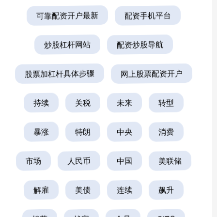
可靠配资开户最新
配资手机平台
炒股杠杆网站
配资炒股导航
股票加杠杆具体步骤
网上股票配资开户
持续
关税
未来
转型
暴涨
特朗
中央
消费
市场
人民币
中国
美联储
解雇
美债
连续
飙升