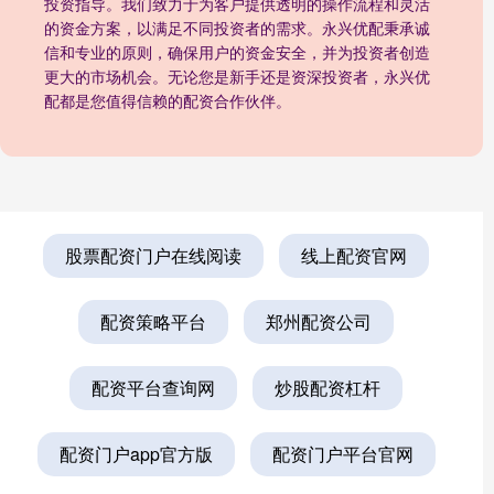
投资指导。我们致力于为客户提供透明的操作流程和灵活
的资金方案，以满足不同投资者的需求。永兴优配秉承诚
信和专业的原则，确保用户的资金安全，并为投资者创造
更大的市场机会。无论您是新手还是资深投资者，永兴优
配都是您值得信赖的配资合作伙伴。
股票配资门户在线阅读
线上配资官网
配资策略平台
郑州配资公司
配资平台查询网
炒股配资杠杆
配资门户app官方版
配资门户平台官网